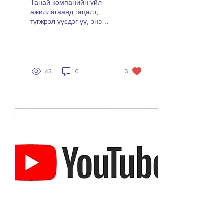
Танай компанийн үйл
ажиллагаанд гацалт,
түгжрэл үүсдэг үү, энэ
юунаас болж байгааг
тухай бүр шинжлэн
судалж байв уу?
Бизнесийн гарцыг...
65
0
3