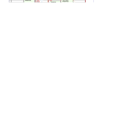
Mar 13, 2022
∙
1
min
Үр дүнг сайжруулдаг
энгийн хэрнээ хүчирхэг
хэрэгсэл
Үр дүнг сайжруулах
энгийн хэрнээ хүчирхэг
хэрэгсэл бол SIPOC-
Процессын матриц юм.
Ялангуяа үйлдвэрлэл,
үйлчилгээний газрууд
процессын...
185
0