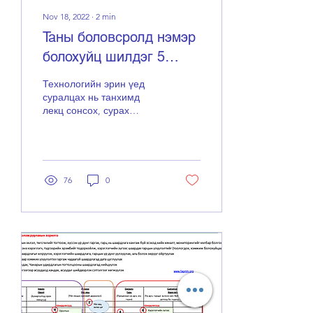
Nov 18, 2022
∙
2
min
Таны боловсролд нэмэр
болохуйц шилдэг 5
Youtube сувгууд
Технологийн эрин үед
суралцах нь танхимд
лекц сонсох, сурах
бичигтэй ажиллах зэргээр
хязгаарлагдахаа нэгэнт
больсон. Уламжлалт
аргаас...
76
0