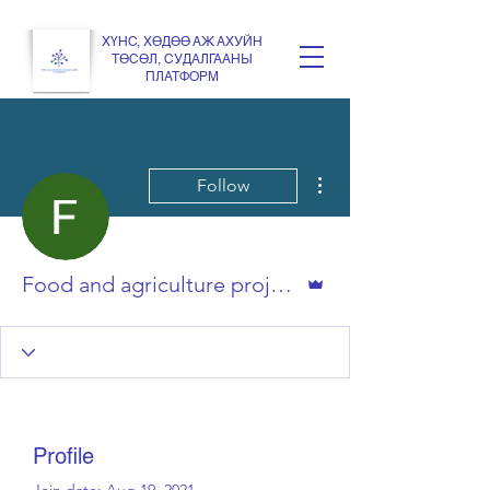
ХҮНС, ХӨДӨӨ АЖ АХУЙН
ТӨСӨЛ, СУДАЛГААНЫ
ПЛАТФОРМ
More actions
Follow
Admin
Food and agriculture project&research integration
Profile